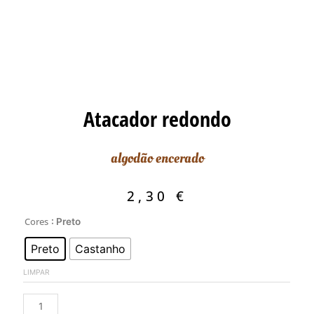
Atacador redondo
algodão encerado
2,30
€
Quantidade
Cores
: Preto
de
Preto
Castanho
Atacador
redondo
LIMPAR