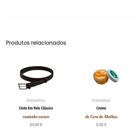
Produtos relacionados
This
product
has
multiple
variants.
The
options
Acessórios
Acessórios
may
Cinto Em Pele Clássico
Creme
be
castanho escuro
de Cera de Abelhas
chosen
34,90
€
5,50
€
on
the