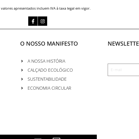
 valores apresentados incluem IVA à taxa legal em vigor.
Facebook-
Instagram
f
O NOSSO MANIFESTO
NEWSLETTE
A NOSSA HISTÓRIA
Email
CALÇADO ECOLÓGICO
Address
SUSTENTABILIDADE
ECONOMIA CIRCULAR
C
C
C