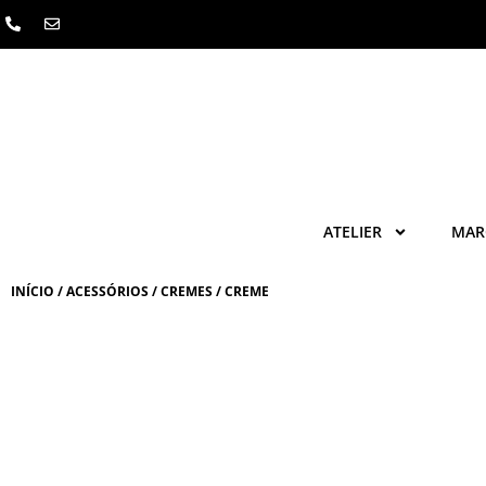
Skip
to
content
ATELIER
MAR
INÍCIO
/
ACESSÓRIOS
/
CREMES
/ CREME