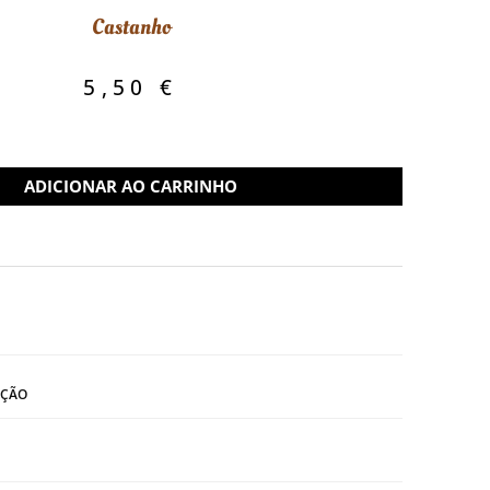
Castanho
5,50
€
ADICIONAR AO CARRINHO
IÇÃO