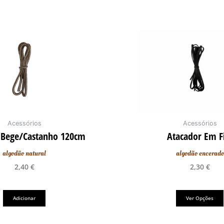
Acessórios
Acessórios
 Bege/castanho 120cm
Atacador Em F
algodão natural
algodão encerado
2,40
€
2,30
€
Adicionar
Ver Opções