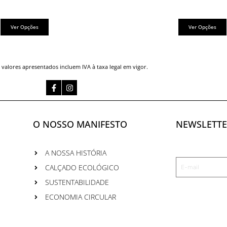
product
page
Ver Opções
Ver Opções
 valores apresentados incluem IVA à taxa legal em vigor.
Facebook-
Instagram
f
O NOSSO MANIFESTO
NEWSLETTE
A NOSSA HISTÓRIA
Email
CALÇADO ECOLÓGICO
Address
SUSTENTABILIDADE
ECONOMIA CIRCULAR