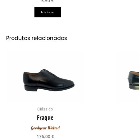
5,50
€
Adicionar
Produtos relacionados
This
product
has
multiple
variants.
The
options
may
Clássico
be
Fraque
chosen
Goodyear Welted
on
the
176,00
€