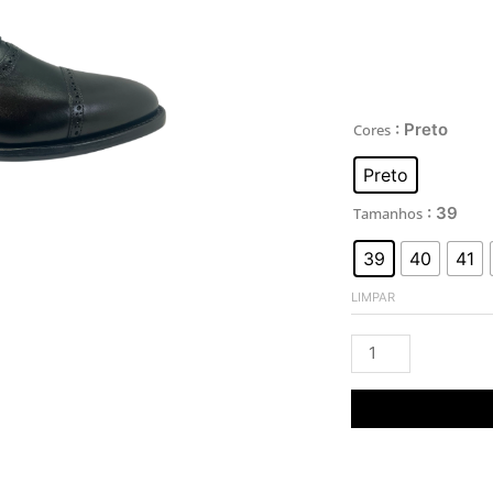
Quantidade
: Preto
Cores
de
Preto
George
: 39
Tamanhos
39
40
41
LIMPAR