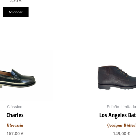
2,30
€
Adicionar
This
product
has
multiple
variants.
The
options
may
Clássico
Edição Limitada
be
Charles
Los Angeles Bat
chosen
Mocassin
Goodyear Welted
on
the
167,00
€
149,00
€