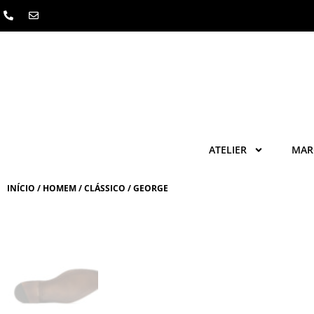
Skip
to
content
ATELIER
MAR
INÍCIO
/
HOMEM
/
CLÁSSICO
/ GEORGE