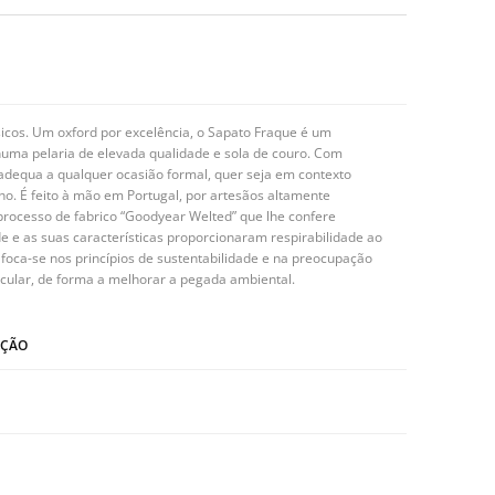
sicos. Um oxford por excelência, o Sapato Fraque é um
 numa pelaria de elevada qualidade e sola de couro. Com
 adequa a qualquer ocasião formal, quer seja em contexto
lho. É feito à mão em Portugal, por artesãos altamente
processo de fabrico “Goodyear Welted” que lhe confere
e e as suas características proporcionaram respirabilidade ao
foca-se nos princípios de sustentabilidade e na preocupação
cular, de forma a melhorar a pegada ambiental.
IÇÃO