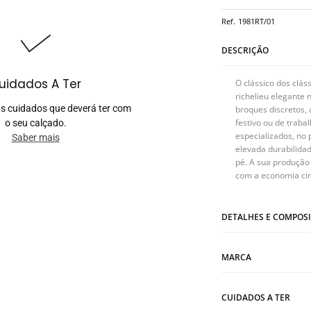
Ref.
1981RT/01
DESCRIÇÃO
uidados A Ter
O clássico dos clás
richelieu elegante
s cuidados que deverá ter com
broques discretos,
festivo ou de traba
o seu calçado.
especializados, no 
Saber mais
elevada durabilidad
pé. A sua produção 
com a economia cir
DETALHES E COMPOS
MARCA
CUIDADOS A TER